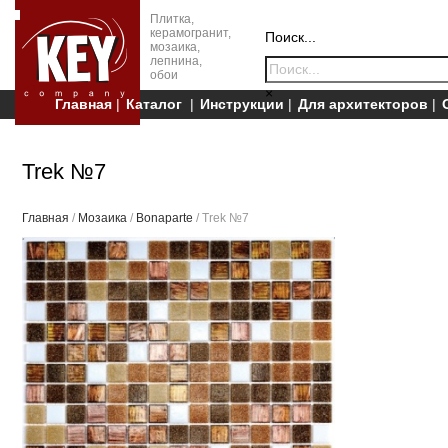
Плитка,
керамогранит,
Поиск...
мозаика,
лепнина,
обои
×
Главная
Каталог
Инструкции
Для архитекторов
Trek №7
Главная
/
Мозаика
/
Bonaparte
/ Trek №7