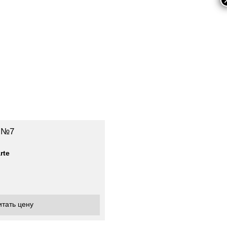
 №7
rte
итать цену