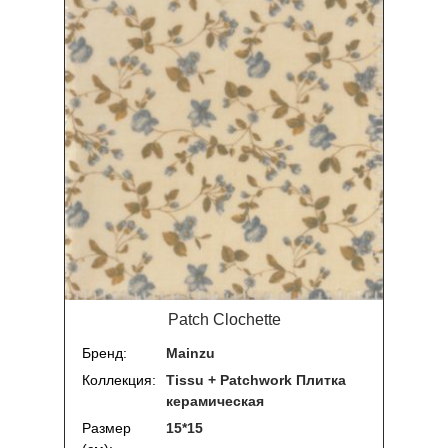
Patch Clochette
Бренд
Mainzu
Коллекция
Tissu + Patchwork Плитка
керамическая
Размер
15*15