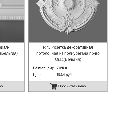
риал-
R73 Розетка декоративная
(Бельгия)
потолочная из полиуретана пр-во
Orac(Бельгия)
Размер (см)
70*5.9
Цена
5634
руб.
ну
Просчитать цену