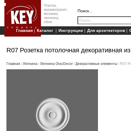
Плитка,
керамогранит,
Поиск...
мозаика,
лепнина,
обои
×
Главная
Каталог
Инструкции
Для архитекторов
R07 Розетка потолочная декоративная из
Главная
/
Лепнина
/
Лепнина OracDecor
/
Декоративные элементы
/ R07 Р