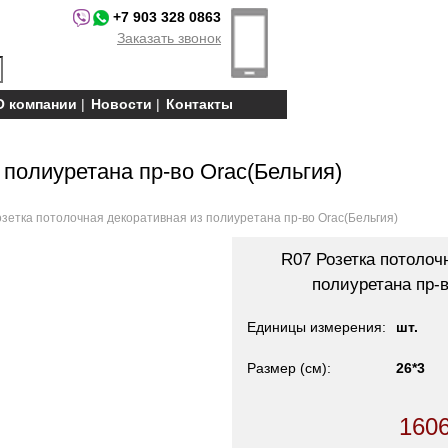
+7 903 328 0863
Заказать звонок
О компании
Новости
Контакты
 полиуретана пр-во Orac(Бельгия)
озетка потолочная декоративная из полиуретана пр-во Orac(Бельгия)
R07 Розетка потолоч
полиуретана пр-в
Единицы измерения
шт.
Размер (см)
26*3
160