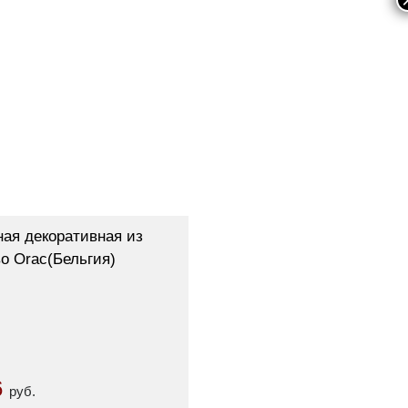
ная декоративная из
о Orac(Бельгия)
6
руб.