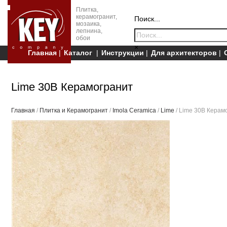
Плитка,
керамогранит,
Поиск...
мозаика,
лепнина,
обои
×
Главная
Каталог
Инструкции
Для архитекторов
Lime 30B Керамогранит
Главная
/
Плитка и Керамогранит
/
Imola Ceramica
/
Lime
/ Lime 30B Керам