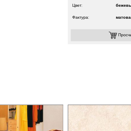
Цвет
бежев
Фактура
матова
Просч