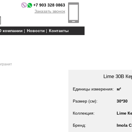
+7 903 328 0863
Заказать звонок
О компании
Новости
Контакты
огранит
Lime 30B Ке
Единицы измерения
м²
Размер (см)
30*30
Коллекция
Lime К
Бренд
Imola C