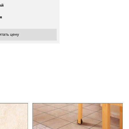
ый
я
итать цену