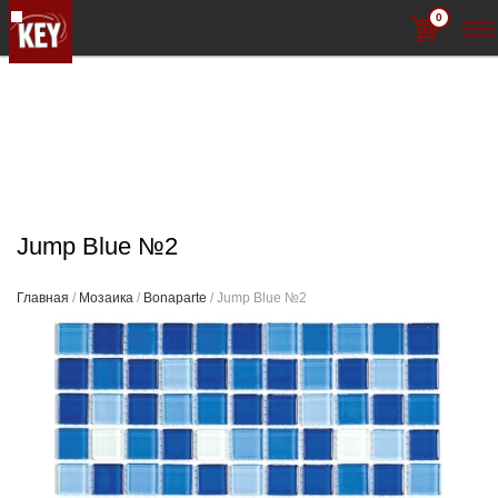
0
Jump Blue №2
Главная
/
Мозаика
/
Bonaparte
/ Jump Blue №2