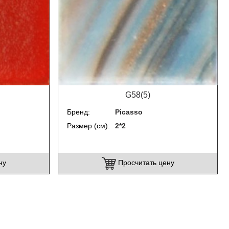
G58(5)
Бренд
Picasso
Размер (см)
2*2
ну
Просчитать цену