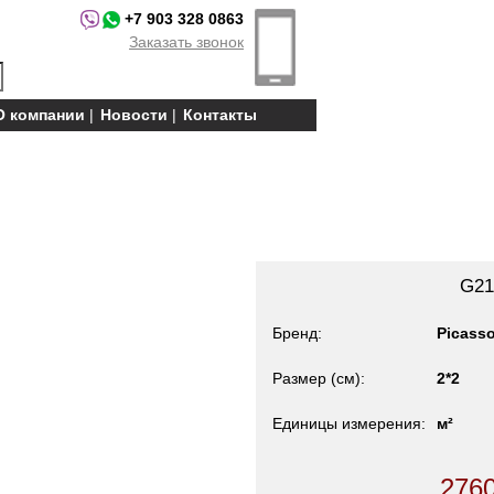
+7 903 328 0863
Заказать звонок
О компании
Новости
Контакты
G21
Бренд
Picass
Размер (см)
2*2
Единицы измерения
м²
276