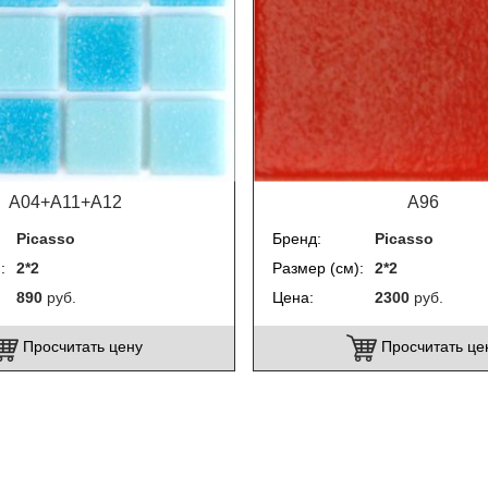
A04+A11+A12
A96
Picasso
Бренд
Picasso
)
2*2
Размер (см)
2*2
890
руб.
Цена
2300
руб.
Просчитать цену
Просчитать це