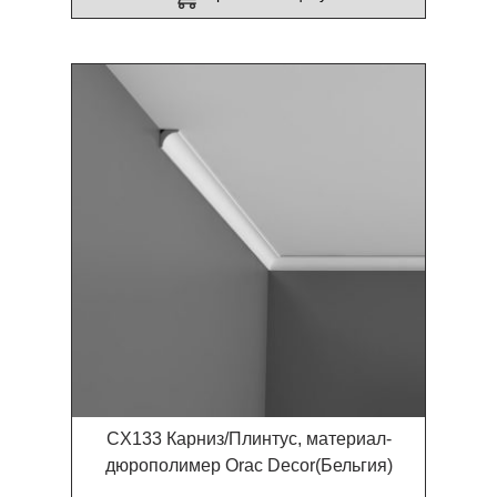
CX133 Карниз/Плинтус, материал-
дюрополимер Orac Decor(Бельгия)