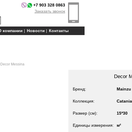
+7 903 328 0863
Заказать звонок
О компании
Новости
Контакты
 Decor Messina
Decor M
Бренд
Mainzu
Коллекция
Catani
Размер (см)
15*30
Единицы измерения
м²