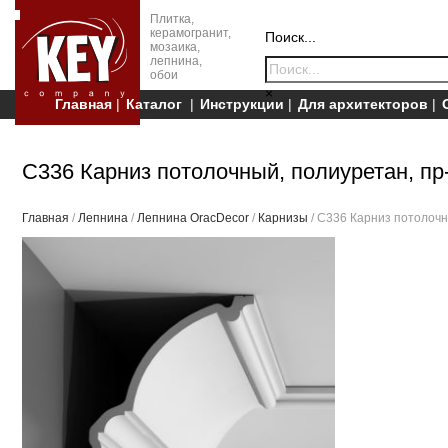
Плитка,
керамогранит,
Поиск...
мозаика,
лепнина,
обои
×
Главная
Каталог
Инструкции
Для архитекторов
C336 Карниз потолочный, полиуретан, пр
Главная
/
Лепнина
/
Лепнина OracDecor
/
Карнизы
/ C336 Карниз потолочн