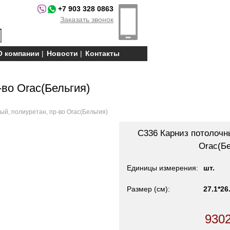
+7 903 328 0863
Заказать звонок
О компании
Новости
Контакты
-во Orac(Бельгия)
ый, полиуретан, пр-во Orac(Бельгия)
C336 Карниз потолочны
Orac(Бе
Единицы измерения
шт.
Размер (см)
27.1*26
930