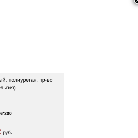
й, полиуретан, пр-во
льгия)
.6*200
2
руб.