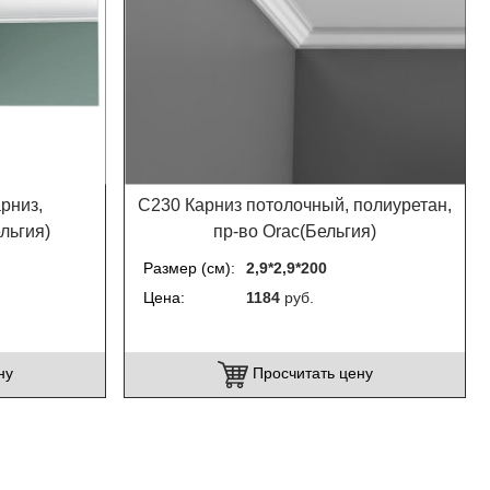
рниз,
C230 Карниз потолочный, полиуретан,
льгия)
пр-во Orac(Бельгия)
Размер (см)
2,9*2,9*200
Цена
1184
руб.
ну
Просчитать цену