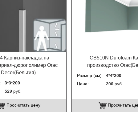
4 Карниз-накладка на
CB510N Durofoam Ка
ериал-дюрополимер Orac
производство Orac(Бе
Decor(Бельгия)
Размер (см)
4*4*200
)
3*3*200
Цена
206
руб.
529
руб.
Просчитать цену
Просчитать це