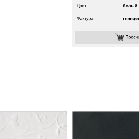
Цвет
белый
Фактура
глянце
Просч