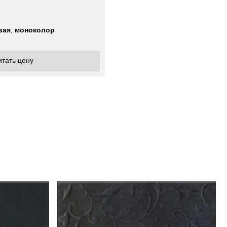
вая
,
моноколор
итать цену