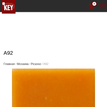
0
A92
Главная
/
Мозаика
/
Picasso
/ A92