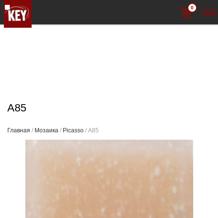
0
A85
Главная
/
Мозаика
/
Picasso
/ A85