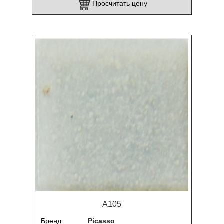
Просчитать цену
A105
Бренд
Picasso