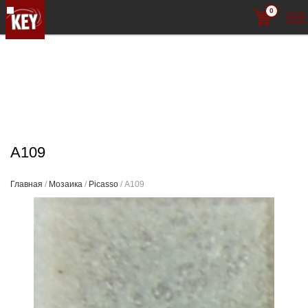
0
A109
Главная
/
Мозаика
/
Picasso
/ A109